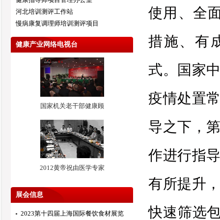
使用、全
河北培训测评工作站
慢病康复调理师培训测评项目
措施、有
健康产业网络电视台
式。国家
疫情处置
国家机关老干部健康顾
导之下，
作进行指
2012黄帝祝由医学专家
有所提升
展会信息
快速筛选包
2023第十四届上海国际餐饮食材展览