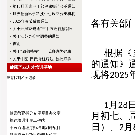
第18届国家老干部健康联谊会的通知
世界创新医学科技中心设立分支机构
各
有关部
2025年春节放假通知
关于开展家健通“三甲直通智慧就医
关于江苏办公室调整的通知
声明
根据《
关于“致敬榜样”——我身边的健康
关于中医“田氏脊柱疗法”首批师承
的通知》
健康产业人才培训基地
现将
2025
没有找到相关记录!
月
1
28
健康教育指导专项项目办公室
月初七、
福建培训测评工作站
日）、
月
2
中医通络理疗师培训测评项目
健康指导师项目管理办公室