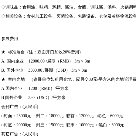
◇调味品：食用油、味精、鸡精、酱油、食醋、调味酱、汤料、火锅调
◇相关设备：食材加工设备、灭菌设备、包装设备、仓储及冷链物流设
参展费用
★ 标准展台 (注：双面开口加收20%费用)
A. 国内企业 12000.00 /展期（RMB） 3m × 3m
B. 国外企业 3500.00 /展期（USD） 3m × 3m
★ 室内光地：（参展单位如租用光地，应另交30元/平方米的光地管理
A.国内企业 1200（RMB）/平方米
B.国外企业 350（USD）/平方米
会刊广告：(人民币)
□封面：25000元 □封二：18000元□彩首：12000元 □彩色：6000元
□封底：20000元 □封三：15000元□彩末：10000元 □黑白：3000元
其它广告：(人民币)