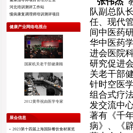
张伟杰
教
河北培训测评工作站
队副总队
慢病康复调理师培训测评项目
任、现代
健康产业网络电视台
间中医药
华中医药
进会医院
研究促进
国家机关老干部健康顾
关老干部
针时空医
组合式疗
2012黄帝祝由医学专家
发交流中
著有《千
展会信息
病》、《
2023第十四届上海国际餐饮食材展览