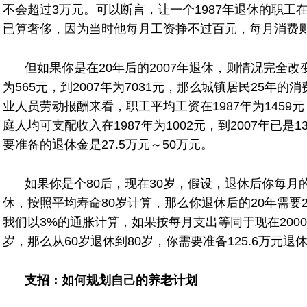
不会超过3万元。可以断言，让一个1987年退休的职工
已算奢侈，因为当时他每月工资挣不过百元，每月消费
但如果你是在20年后的2007年退休，则情况完全改
为565元，到2007年为7031元，那么城镇居民25年
业人员劳动报酬来看，职工平均工资在1987年为1459元，
庭人均可支配收入在1987年为1002元，到2007年已是1
要准备的退休金是27.5万元～50万元。
如果你是个80后，现在30岁，假设，退休后你每月的
休，按照平均寿命80岁计算，那么你退休后的20年需要200
我们以3%的通胀计算，如果按每月支出等同于现在200
岁，那么从60岁退休到80岁，你需要准备125.6万元退
支招：如何规划自己的养老计划