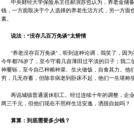
中央财经大学
保险
系主任郝演苏也认为，养老金储
钱，一方面取决于个人选择的养老生活方式，另一方面
素。
说法：“没存几百万免谈”太矫情
“养老没存百万免谈”，听到这种论调，我笑了，因
今年都76岁了，至今守着几亩薄田过平淡的日子；我二
神矍铄，至今自己种粮种菜、生火做饭，自食其力。他
穷，几无存蓄，但除非病老到卧床不起，他们一生堪称
再说城镇普通退休职工。经过连续十年的调整，企
两三千元，但他们现在不照样生活安逸，洒脱自如吗？
算算：到底需要多少钱？