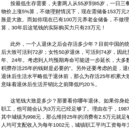
按最低生存需要，夫妻两人从55岁到85岁，一日三
物价上涨5%算，不做
理财
情况下，现在需储备153万元
胀是大敌。而如你现在已有100万元养老金储备，不做
算，30年后这笔钱的实际购买力只有23万元！
此外，一个人退休之后会存活多少年？目前中国的统
后大致可活到72岁；女性50岁退休，可活到74岁，因
年、24年。考虑到人均预期寿命可能进一步延长，大多
积攒存活25年的钱财是必要的”。另外还要考虑的是，
退休后生活水平略低于退休前，那么为存活25年积累大
意味着退休后生活开销比之前降低约20％。
这笔钱大致是多少？那要看你哪年退休。如果你身处
职工，他可能会认为3万元已经足够了。理由在于，198
其中城镇为998元，那么维持25年的消费有2.5万元就足
人均可支配收入为每年1002元，城镇职工平均工资每年为