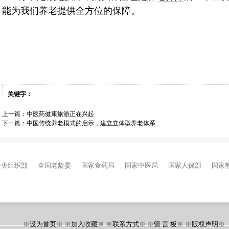
能为我们养老提供全方位的保障。
关键字：
上一篇：
中医药健康旅游正在兴起
下一篇：
中国传统养老模式的启示，建立立体型养老体系
中央组织部
全国老龄委
国家食药局
国家中医局
国家人保部
国家
※
设为首页
※ ※
加入收藏
※ ※
联系方式
※ ※
留 言 板
※ ※
版权声明
※