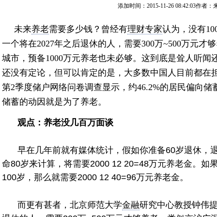
添加时间：2015-11-26 08:42:03作者
未来
养老
需要多少钱？曾经有
理财专家
认为，没有1
一个将在2027年之后退休的人，需要300万~500万元
城市，预备1000万元养老也未必够。这到底是耸人听
还没有定论，但可以肯定的是，大多数中国人目前都在担
第2季度储户网络问卷调查显示，约46.2%的居民偏向
储蓄的动因就是为了养老。
观点：养老没几百万面谈
早在几年前就有媒体统计，假如你准备60岁退休，退
命80岁来计算，将需要2000 12 20=48万元养老金
100岁，那么就需要2000 12 40=96万元养老金。
而更有甚者，北京师范大学
金融
研究中心教授钟伟提