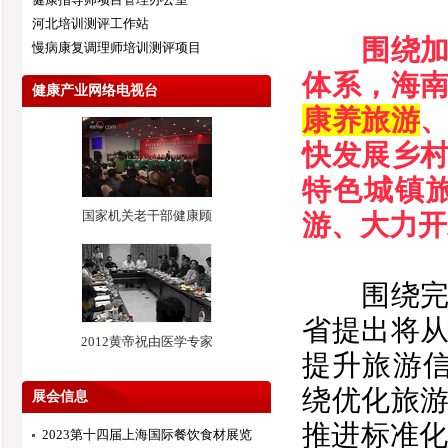
河北培训测评工作站
围绕
慢病康复调理师培训测评项目
体系，海
健康产业网络电视台
康养旅游
快发展乡
特色城镇
国家机关老干部健康顾
游、大力开
围绕完善
省提出将
2012黄帝祝由医学专家
提升旅游
绕优化旅
展会信息
推进标准化
2023第十四届上海国际餐饮食材展览