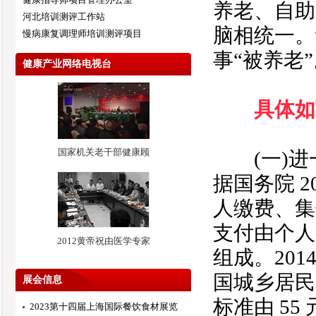
养老、自助
河北培训测评工作站
脑相统一。
慢病康复调理师培训测评项目
事“被养老
健康产业网络电视台
具体如
国家机关老干部健康顾
(一)进
据国务院 
人缴费、集
支付由个人
2012黄帝祝由医学专家
组成。201
国城乡居民
展会信息
标准由 55
2023第十四届上海国际餐饮食材展览